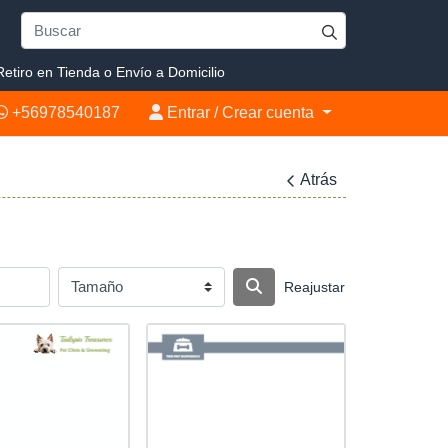
etiro en Tienda o Envío a Domicilio
+56978540187
Entrar / Crear cuenta
+56978540187
Entrar / Crear cuenta
Atrás
Reajustar