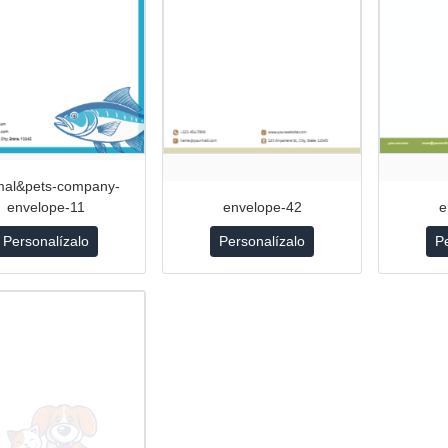
mal&pets-company-
envelope-11
envelope-42
e
Personalízalo
Personalízalo
P