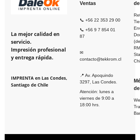
Ventas
de
Ret
📞 +56 22 353 29 00
Ti
En
📞 +56 9 7 854 01
La mejor calidad en
Dom
87
servicio.
(de
R
Impresión profesional
✉
St
y entrega rápida.
contacto@tekkrom.cl
Ch
📍 Av. Apoquindo
IMPRENTA en Las Condes,
Mé
3297, Las Condes.
Santiago de Chile
de
Atención: lunes a
viernes de 9:00 a
We
18:00 hrs.
Tr
Ba