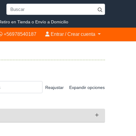
etiro en Tienda o Envío a Domicilio
+56978540187
Entrar / Crear cuenta
+56978540187
Entrar / Crear cuenta
Reajustar
Expandir opciones