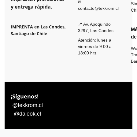
✉
St
y entrega rápida.
contacto@tekkrom.cl
Ch
📍 Av. Apoquindo
IMPRENTA en Las Condes,
Mé
3297, Las Condes.
Santiago de Chile
de
Atención: lunes a
viernes de 9:00 a
We
18:00 hrs.
Tr
Ba
¡Síguenos!
@tekkrom.cl
@daleok.cl