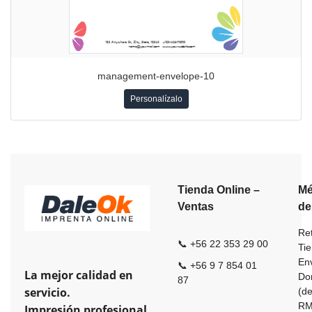
management-envelope-10
Personalízalo
Tienda Online –
Mé
Ventas
de
Ret
📞 +56 22 353 29 00
Ti
En
📞 +56 9 7 854 01
La mejor calidad en
Dom
87
servicio.
(de
R
Impresión profesional