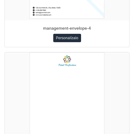
management-envelope-4
Personalízalo