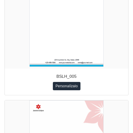
BSLH_005
Personalízalo