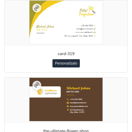
card-319
Personalízalo
the-ultimate-flower-shop