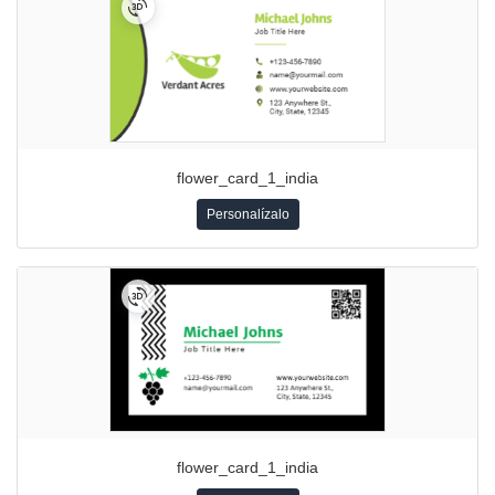
flower_card_1_india
Personalízalo
flower_card_1_india