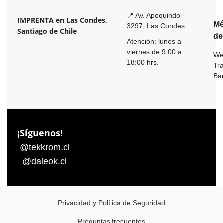
📍 Av. Apoquindo
IMPRENTA en Las Condes,
Mé
3297, Las Condes.
Santiago de Chile
de
Atención: lunes a
viernes de 9:00 a
We
18:00 hrs.
Tr
Ba
¡Síguenos!
@tekkrom.cl
@daleok.cl
Privacidad y Política de Seguridad
Preguntas frecuentes