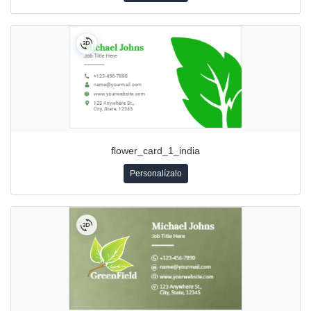
flower_card_1_india
Personalízalo