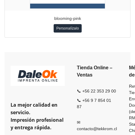
blooming-pink
Personalízalo
Tienda Online –
Mé
Ventas
de
Ret
📞 +56 22 353 29 00
Ti
En
📞 +56 9 7 854 01
La mejor calidad en
Dom
87
servicio.
(de
R
Impresión profesional
✉
St
y entrega rápida.
contacto@tekkrom.cl
Ch