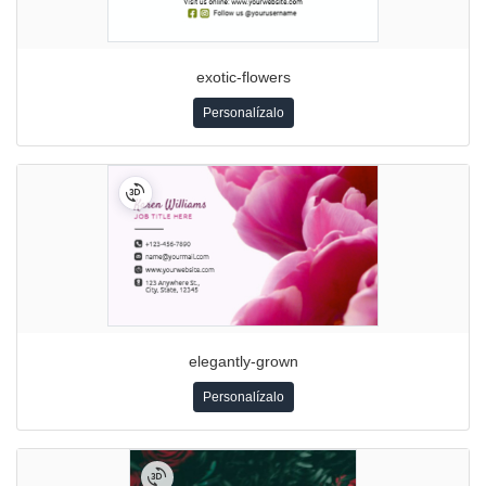
exotic-flowers
Personalízalo
elegantly-grown
Personalízalo