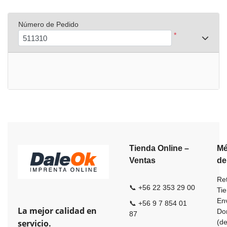
Número de Pedido
*
Tienda Online –
Mé
Ventas
de
Ret
📞 +56 22 353 29 00
Ti
En
📞 +56 9 7 854 01
La mejor calidad en
Dom
87
servicio.
(de