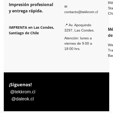
R
Impresión profesional
✉
St
y entrega rápida.
contacto@tekkrom.cl
Ch
📍 Av. Apoquindo
IMPRENTA en Las Condes,
Mé
3297, Las Condes.
Santiago de Chile
de
Atención: lunes a
viernes de 9:00 a
We
18:00 hrs.
Tr
Ba
¡Síguenos!
@tekkrom.cl
@daleok.cl