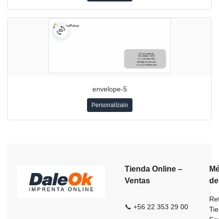
envelope-5
Personalízalo
Tienda Online –
Mé
Ventas
de
Ret
📞 +56 22 353 29 00
Ti