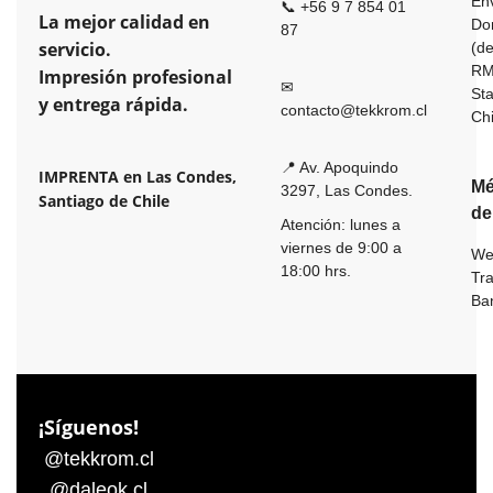
En
📞 +56 9 7 854 01
La mejor calidad en
Dom
87
servicio.
(de
R
Impresión profesional
✉
St
y entrega rápida.
contacto@tekkrom.cl
Ch
📍 Av. Apoquindo
IMPRENTA en Las Condes,
Mé
3297, Las Condes.
Santiago de Chile
de
Atención: lunes a
viernes de 9:00 a
We
18:00 hrs.
Tr
Ba
¡Síguenos!
@tekkrom.cl
@daleok.cl