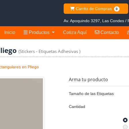
Carrito de Compras
Carrito de Compras
0
Av. Apoquindo 3297, Las Condes / R
Productos
Contacto
Inicio
Productos
Cotiza Aquí
Contacto
Pliego
(Stickers - Etiquetas Adhesivas )
ctangulares en Pliego
Arma tu producto
Tamaño de las Etiquetas
Cantidad