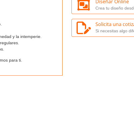
Diseñar Online
Crea tu diseño desd
Solicita una coti
o.
Si necesitas algo dif
medad y la intemperie.
rregulares.
os.
mos para ti.