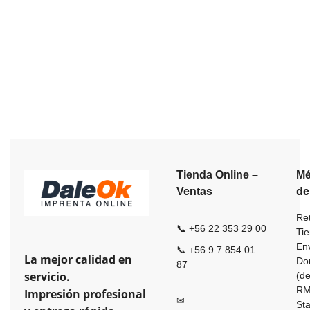
Tienda Online –
Mé
Ventas
de
Ret
📞 +56 22 353 29 00
Ti
En
📞 +56 9 7 854 01
La mejor calidad en
Dom
87
servicio.
(de
R
Impresión profesional
✉
St