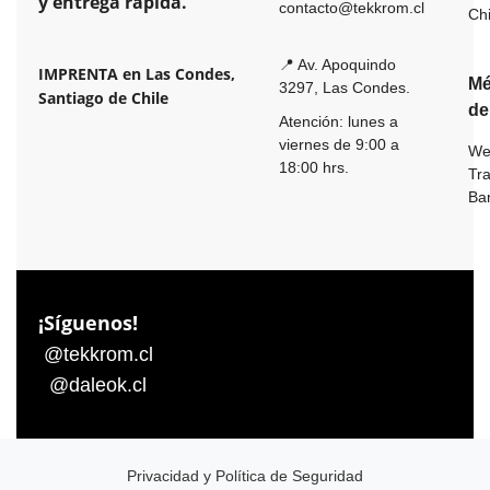
y entrega rápida.
contacto@tekkrom.cl
Ch
📍 Av. Apoquindo
IMPRENTA en Las Condes,
Mé
3297, Las Condes.
Santiago de Chile
de
Atención: lunes a
viernes de 9:00 a
We
18:00 hrs.
Tr
Ba
¡Síguenos!
@tekkrom.cl
@daleok.cl
Privacidad y Política de Seguridad