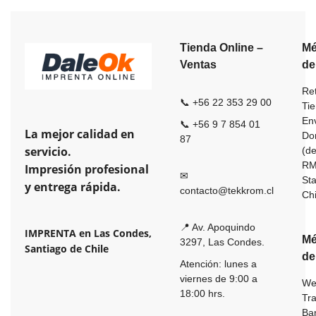
Tienda Online –
Mé
Ventas
de
Ret
📞 +56 22 353 29 00
Ti
En
📞 +56 9 7 854 01
La mejor calidad en
Dom
87
servicio.
(de
R
Impresión profesional
✉
St
y entrega rápida.
contacto@tekkrom.cl
Ch
📍 Av. Apoquindo
IMPRENTA en Las Condes,
Mé
3297, Las Condes.
Santiago de Chile
de
Atención: lunes a
viernes de 9:00 a
We
18:00 hrs.
Tr
Ba