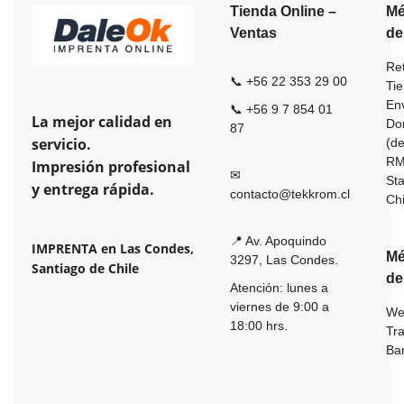
Tienda Online –
Mé
Ventas
de
Ret
📞 +56 22 353 29 00
Ti
En
📞 +56 9 7 854 01
La mejor calidad en
Dom
87
servicio.
(de
R
Impresión profesional
✉
St
y entrega rápida.
contacto@tekkrom.cl
Ch
📍 Av. Apoquindo
IMPRENTA en Las Condes,
Mé
3297, Las Condes.
Santiago de Chile
de
Atención: lunes a
viernes de 9:00 a
We
18:00 hrs.
Tr
Ba