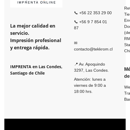
Ret
📞 +56 22 353 29 00
Ti
En
📞 +56 9 7 854 01
La mejor calidad en
Dom
87
servicio.
(de
R
Impresión profesional
✉
St
y entrega rápida.
contacto@tekkrom.cl
Ch
📍 Av. Apoquindo
IMPRENTA en Las Condes,
Mé
3297, Las Condes.
Santiago de Chile
de
Atención: lunes a
viernes de 9:00 a
We
18:00 hrs.
Tr
Ba