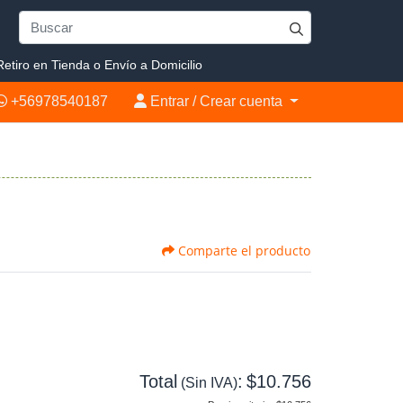
etiro en Tienda o Envío a Domicilio
+56978540187
Entrar / Crear cuenta
+56978540187
Entrar / Crear cuenta
Comparte el producto
Total
:
$10.756
(Sin IVA)