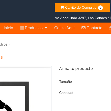
Carrito de Compras
Carrito de Compras
0
Av. Apoquindo 3297, Las Condes / R
Productos
Contacto
Inicio
Productos
Cotiza Aquí
Contacto
dros )
 5
Arma tu producto
Tamaño
Cantidad