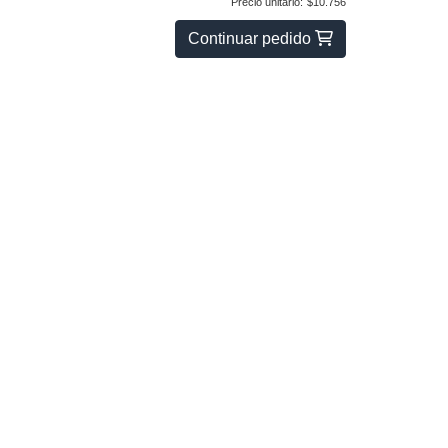
Precio unitario:
$10.756
Continuar pedido