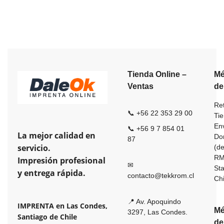
Tienda Online –
Mé
Ventas
de
Ret
📞 +56 22 353 29 00
Ti
En
📞 +56 9 7 854 01
La mejor calidad en
Dom
87
servicio.
(de
R
Impresión profesional
✉
St
y entrega rápida.
contacto@tekkrom.cl
Ch
📍 Av. Apoquindo
IMPRENTA en Las Condes,
Mé
3297, Las Condes.
Santiago de Chile
de