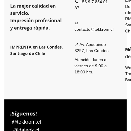
En
📞 +56 9 7 854 01
La mejor calidad en
Dom
87
servicio.
(de
R
Impresión profesional
✉
St
y entrega rápida.
contacto@tekkrom.cl
Ch
📍 Av. Apoquindo
IMPRENTA en Las Condes,
Mé
3297, Las Condes.
Santiago de Chile
de
Atención: lunes a
viernes de 9:00 a
We
18:00 hrs.
Tr
Ba
¡Síguenos!
@tekkrom.cl
@daleok.cl