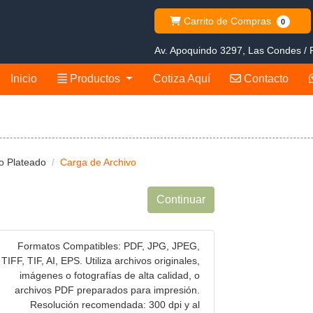
Carrito de Compras
Carrito de Compras
0
Av. Apoquindo 3297, Las Condes / R
Productos
Contacto
Inicio
Productos
Cotiza Aquí
Contacto
o Plateado
Carga de Archivo
Continuar
Formatos Compatibles: PDF, JPG, JPEG,
TIFF, TIF, AI, EPS. Utiliza archivos originales,
imágenes o fotografías de alta calidad, o
archivos PDF preparados para impresión.
Resolución recomendada: 300 dpi y al