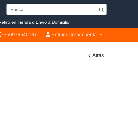
etiro en Tienda o Envío a Domicilio
+56978540187
Entrar / Crear cuenta
+56978540187
Entrar / Crear cuenta
Atrás