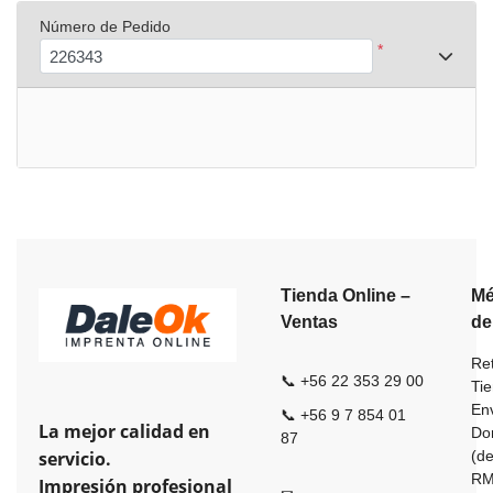
Número de Pedido
*
Tienda Online –
Mé
Ventas
de
Ret
📞 +56 22 353 29 00
Ti
En
📞 +56 9 7 854 01
La mejor calidad en
Dom
87
servicio.
(de
R
Impresión profesional