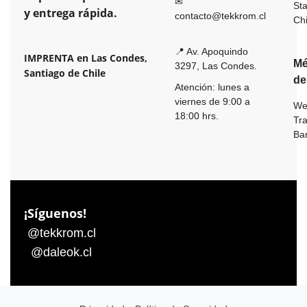
✉
St
y entrega rápida.
contacto@tekkrom.cl
Ch
📍 Av. Apoquindo
IMPRENTA en Las Condes,
Mé
3297, Las Condes.
Santiago de Chile
de
Atención: lunes a
viernes de 9:00 a
We
18:00 hrs.
Tr
Ba
¡Síguenos!
@tekkrom.cl
@daleok.cl