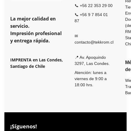
Ret
📞 +56 22 353 29 00
Ti
En
📞 +56 9 7 854 01
La mejor calidad en
Dom
87
servicio.
(de
R
Impresión profesional
✉
St
y entrega rápida.
contacto@tekkrom.cl
Ch
📍 Av. Apoquindo
IMPRENTA en Las Condes,
Mé
3297, Las Condes.
Santiago de Chile
de
Atención: lunes a
viernes de 9:00 a
We
18:00 hrs.
Tr
Ba
¡Síguenos!