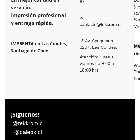
Dom
87
servicio.
(de
R
Impresión profesional
✉
St
y entrega rápida.
contacto@tekkrom.cl
Ch
📍 Av. Apoquindo
IMPRENTA en Las Condes,
Mé
3297, Las Condes.
Santiago de Chile
de
Atención: lunes a
viernes de 9:00 a
We
18:00 hrs.
Tr
Ba
¡Síguenos!
@tekkrom.cl
@daleok.cl