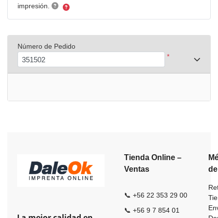
impresión.
Número de Pedido
*
Tienda Online –
Mé
Ventas
de
Ret
📞 +56 22 353 29 00
Ti
En
📞 +56 9 7 854 01
La mejor calidad en