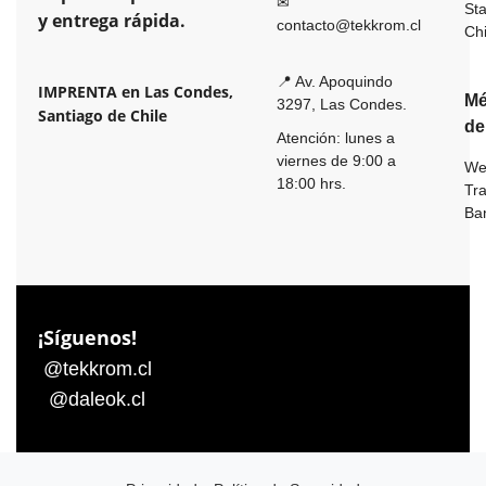
✉
St
y entrega rápida.
contacto@tekkrom.cl
Ch
📍 Av. Apoquindo
IMPRENTA en Las Condes,
Mé
3297, Las Condes.
Santiago de Chile
de
Atención: lunes a
viernes de 9:00 a
We
18:00 hrs.
Tr
Ba
¡Síguenos!
@tekkrom.cl
@daleok.cl