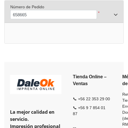
Número de Pedido
*
Tienda Online –
Mé
Ventas
de
Ret
📞 +56 22 353 29 00
Ti
En
📞 +56 9 7 854 01
La mejor calidad en
Dom
87
servicio.
(de
R
Impresión profesional