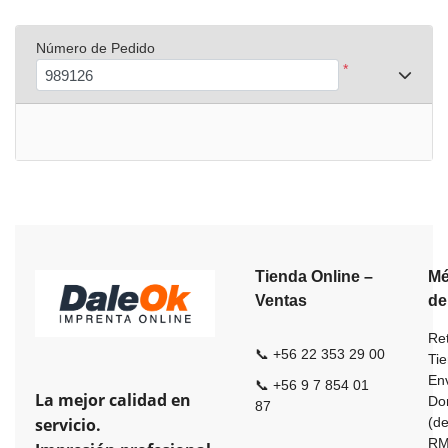
Número de Pedido
*
Tienda Online –
Mé
Ventas
de
Ret
📞 +56 22 353 29 00
Ti
En
📞 +56 9 7 854 01
La mejor calidad en
Dom
87
servicio.
(de
R