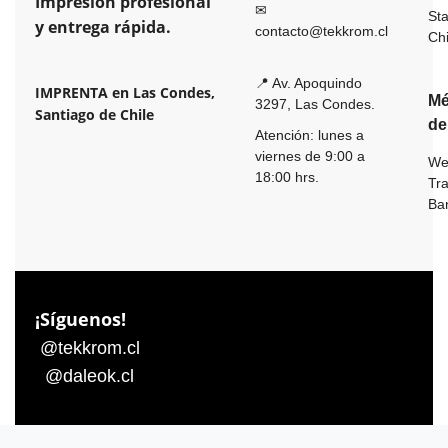
Impresión profesional
✉
St
y entrega rápida.
contacto@tekkrom.cl
Ch
📍 Av. Apoquindo
IMPRENTA en Las Condes,
Mé
3297, Las Condes.
Santiago de Chile
de
Atención: lunes a
viernes de 9:00 a
We
18:00 hrs.
Tr
Ba
¡Síguenos!
@tekkrom.cl
@daleok.cl